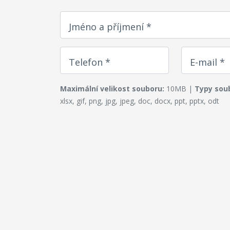
Jméno a příjmení *
Telefon *
E-mail *
Maximální velikost souboru:
10MB |
Typy sou
xlsx, gif, png, jpg, jpeg, doc, docx, ppt, pptx, odt