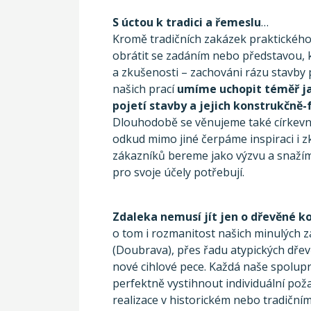
S úctou k tradici a řemeslu
…
Kromě tradičních zakázek praktického
obrátit se zadáním nebo představou, k
a zkušenosti – zachováni rázu stavby 
našich prací
umíme uchopit téměř jak
pojetí stavby a jejich konstrukčně
Dlouhodobě se věnujeme také církevn
odkud mimo jiné čerpáme inspiraci i z
zákazníků bereme jako výzvu a snažím
pro svoje účely potřebují.
Zdaleka nemusí jít jen o dřevěné k
o tom i rozmanitost našich minulých z
(Doubrava), přes řadu atypických dřevě
nové cihlové pece. Každá naše spolupr
perfektně vystihnout individuální poža
realizace v historickém nebo tradičním