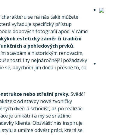
 charakteru se na nás také můžete
terá vyžaduje specifický přístup
podle dobových fotografií apod. V rámci
ýkoli estetický záměr či tradiční
-funkčních a pohledových prvků.
ím stavbám a historickým renovacím,
kušenosti. I ty nejnáročnější požadavky
e se, abychom jim dodali přesně to, co
onstrukce nebo střešní prvky.
Svědčí
akázek: od stavby nové zvoničky
ných dveří a schodišť, až po realizaci
áce je unikátní a my se snažíme
davky klienta. Obzvlášť nás inspiruje
 stylu a umíme odvést práci, která se