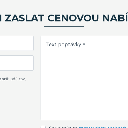
I ZASLAT CENOVOU NAB
Text poptávky *
borů:
pdf, csv,