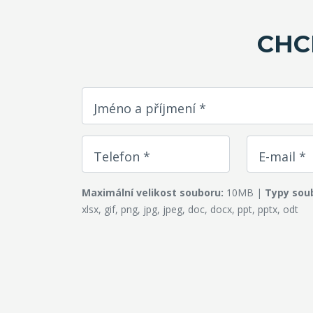
CHC
Jméno a příjmení *
Telefon *
E-mail *
Maximální velikost souboru:
10MB |
Typy sou
xlsx, gif, png, jpg, jpeg, doc, docx, ppt, pptx, odt